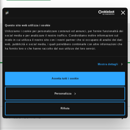
Questo sito web utilizza i cookie
Utilizziamo i cookie per personalizzare contenuti ed annunci, per fornire funzionalità dei
social media e per analizzare il nostro traffico. Condividiamo inoltre informazioni sul
modo in cui utilizza il nostro sito con i nostri partner che si occupano di analisi dei dati
web, pubblicità e social media, i quali potrebbero combinarle con altre informazioni che
ha fornito loro o che hanno raccolto dal suo utilizzo dei loro servizi.
DESCRIZIONE ESTESA
Mostra dettagli
Manicotti Filettatura GAS Accessori in ottone nichelato, permettono
la giunzione tra due filetti maschi uguali. Filettatura: G1
Accetta tutti i cookie
Personalizza
CARATTERISTICHE TECNICHE
Rifiuta
SCHEDE TECNICHE