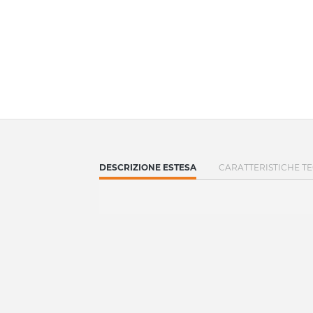
CURRENT
DESCRIZIONE ESTESA
CARATTERISTICHE T
TAB: