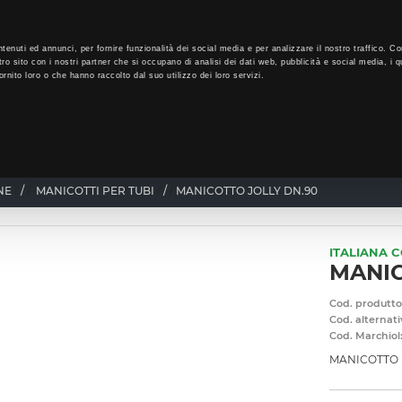
LO
33
GIORNI PER ISCRIVERTI, SCARICA SUBITO QUI IL TUO BIGLI
tenuti ed annunci, per fornire funzionalità dei social media e per analizzare il nostro traffico. Co
tro sito con i nostri partner che si occupano di analisi dei dati web, pubblicità e social media, i q
rnito loro o che hanno raccolto dal suo utilizzo dei loro servizi.
CHI SIAMO
PROGRAMMA FEDELTÀ
CORSI FORMAZIONE
NE
/
MANICOTTI PER TUBI
/
MANICOTTO JOLLY DN.90
ITALIANA 
MANIC
Cod. produtto
Cod. alternati
Cod. Marchiol
MANICOTTO 