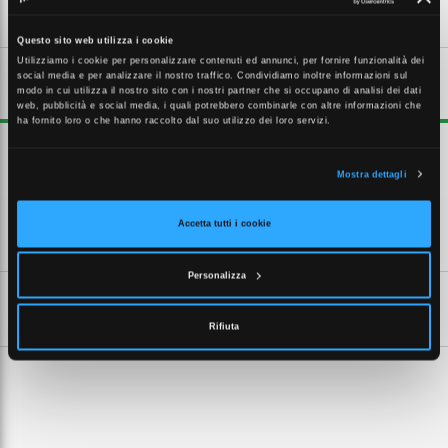
Questo sito web utilizza i cookie
Utilizziamo i cookie per personalizzare contenuti ed annunci, per fornire funzionalità dei
social media e per analizzare il nostro traffico. Condividiamo inoltre informazioni sul
DESCRIZIONE ESTESA
modo in cui utilizza il nostro sito con i nostri partner che si occupano di analisi dei dati
web, pubblicità e social media, i quali potrebbero combinarle con altre informazioni che
ha fornito loro o che hanno raccolto dal suo utilizzo dei loro servizi.
TILOK Raccordi metallici a innesto rapido TKT raccordo tubo/tubo.
Diametro esterno tubo: 25mm
Mostra dettagli
Accetta tutti i cookie
CARATTERISTICHE TECNICHE
Personalizza
SCHEDE TECNICHE
Rifiuta