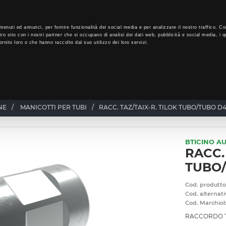
LO
34
GIORNI PER ISCRIVERTI, SCARICA SUBITO QUI IL TUO BIGLI
tenuti ed annunci, per fornire funzionalità dei social media e per analizzare il nostro traffico. Co
tro sito con i nostri partner che si occupano di analisi dei dati web, pubblicità e social media, i q
rnito loro o che hanno raccolto dal suo utilizzo dei loro servizi.
CHI SIAMO
PROGRAMMA FEDELTÀ
CORSI FORMAZIONE
NE
/
MANICOTTI PER TUBI
/
RACC. TAZ/TAIX-R. TILOK TUBO/TUBO 
BTICINO A
RACC.
TUBO
Cod. produtto
Cod. alternati
Cod. Marchiol
RACCORDO T