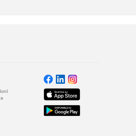
ioni
ta