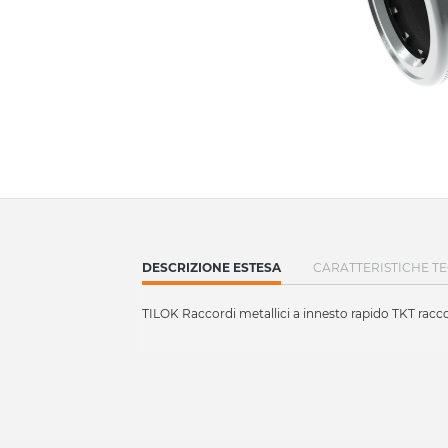
CURRENT
DESCRIZIONE ESTESA
CARATTERISTICHE T
TAB:
TILOK Raccordi metallici a innesto rapido TKT ra