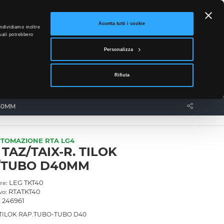
ETTO
Accetta tutti i cookie
ndividiamo inoltre
uali potrebbero
0
Personalizza
Accedi
Rifiuta
News
Contatti
D40MM
UTOMAZIONE RTA LG4
 TAZ/TAIX-R. TILOK
/TUBO D40MM
LEG TKT40
re:
RTATKT40
vo:
246961
:
ILOK RAP.TUBO-TUBO D40