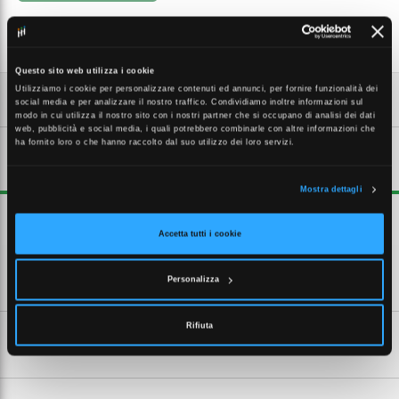
Questo sito web utilizza i cookie
Utilizziamo i cookie per personalizzare contenuti ed annunci, per fornire funzionalità dei
social media e per analizzare il nostro traffico. Condividiamo inoltre informazioni sul
modo in cui utilizza il nostro sito con i nostri partner che si occupano di analisi dei dati
web, pubblicità e social media, i quali potrebbero combinarle con altre informazioni che
ha fornito loro o che hanno raccolto dal suo utilizzo dei loro servizi.
DESCRIZIONE ESTESA
Mostra dettagli
Raccordo ad innesto rapido in ottone nichelato filetto femmina IP67.
Accetta tutti i cookie
CARATTERISTICHE TECNICHE
Personalizza
Rifiuta
SCHEDE TECNICHE