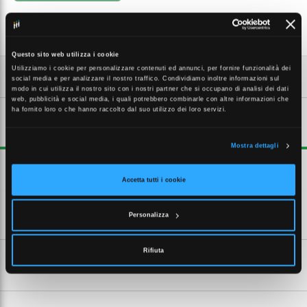
Questo sito web utilizza i cookie
Utilizziamo i cookie per personalizzare contenuti ed annunci, per fornire funzionalità dei
social media e per analizzare il nostro traffico. Condividiamo inoltre informazioni sul
modo in cui utilizza il nostro sito con i nostri partner che si occupano di analisi dei dati
web, pubblicità e social media, i quali potrebbero combinarle con altre informazioni che
ha fornito loro o che hanno raccolto dal suo utilizzo dei loro servizi.
DESCRIZIONE ESTESA
Mostra dettagli
Raccordo ad innesto rapido in ottone nichelato filetto maschio IP67.
Accetta tutti i cookie
CARATTERISTICHE TECNICHE
Personalizza
Rifiuta
SCHEDE TECNICHE