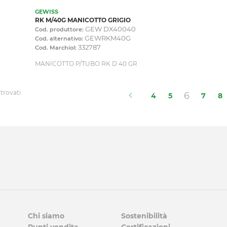
GEWISS
RK M/40G MANICOTTO GRIGIO
GEW DX40040
Cod. produttore:
GEWRKM40G
Cod. alternativo:
332787
Cod. Marchiol:
MANICOTTO P/TUBO RK D 40 GR
 trovati
(current
6
4
5
7
8
Chi siamo
Sostenibilità
Punti vendita
Certificazioni