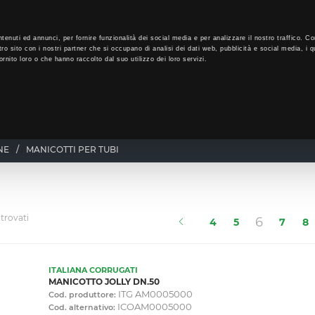
LO
30
GIORNI PER ISCRIVERTI, SCARICA SUBITO QUI IL TUO BIGLI
tenuti ed annunci, per fornire funzionalità dei social media e per analizzare il nostro traffico. Co
tro sito con i nostri partner che si occupano di analisi dei dati web, pubblicità e social media, i q
rnito loro o che hanno raccolto dal suo utilizzo dei loro servizi.
CHI SIAMO
PROGRAMMA FEDELTÀ
CORSI FORMAZIONE
NE
/
MANICOTTI PER TUBI
 trovati
(current
6
4
5
7
8
ITALIANA CORRUGATI
MANICOTTO JOLLY DN.50
ITG AM0005000
Cod. produttore:
ICOAM0005000
Cod. alternativo: