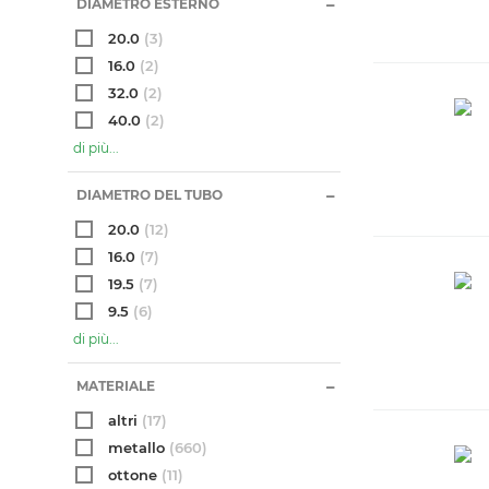
DIAMETRO ESTERNO
20.0
(3)
16.0
(2)
32.0
(2)
40.0
(2)
di più...
DIAMETRO DEL TUBO
20.0
(12)
16.0
(7)
19.5
(7)
9.5
(6)
di più...
MATERIALE
altri
(17)
metallo
(660)
ottone
(11)