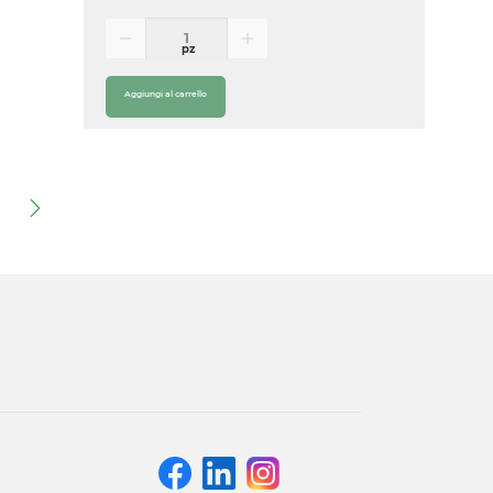
pz
Aggiungi al carrello
)