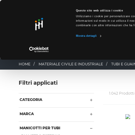
text.skipToContent
text.skipToNavigation
SO
Questo sito web utilizza i cookie
Utilizziamo i cookie per personalizzare con
informazioni sul modo in cui utilizza il nos
combinarle con altre informazioni che ha fo
Mostra dettagli
PRODOTTI
PUNTI VENDITA
BUSINESS UNIT
HOME
/
MATERIALE CIVILE E INDUSTRIALE
/
TUBI E GUAI
Filtri applicati
1.042 Prodotti
CATEGORIA
MARCA
MANICOTTI PER TUBI