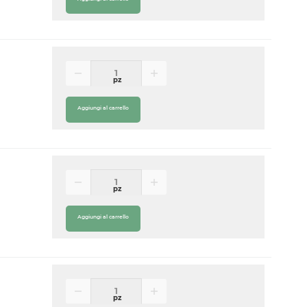
pz
Aggiungi al carrello
pz
Aggiungi al carrello
pz