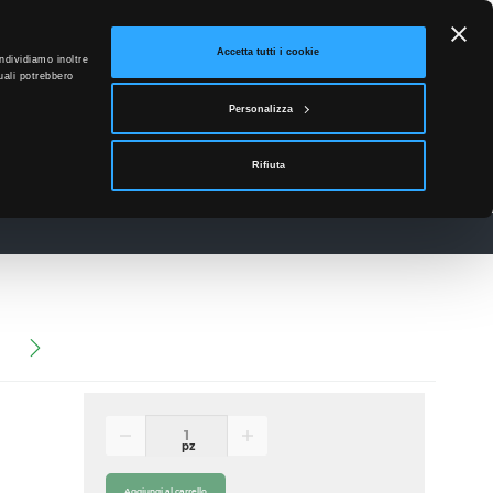
ETTO
Accetta tutti i cookie
ndividiamo inoltre
uali potrebbero
0
Personalizza
Accedi
Rifiuta
News
Contatti
)
pz
Aggiungi al carrello