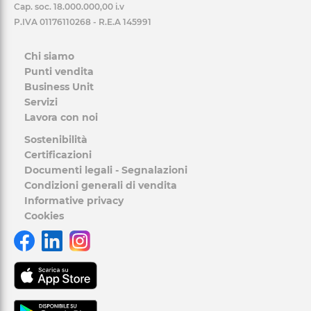
Cap. soc. 18.000.000,00 i.v
P.IVA 01176110268 - R.E.A 145991
Chi siamo
Punti vendita
Business Unit
Servizi
Lavora con noi
Sostenibilità
Certificazioni
Documenti legali - Segnalazioni
Condizioni generali di vendita
Informative privacy
Cookies