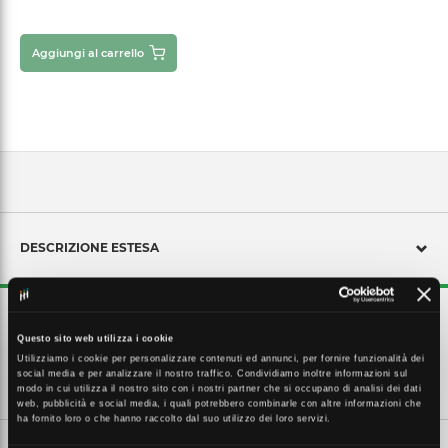
Aggiungi al carrello
DESCRIZIONE ESTESA
241 modulo. Dimensioni 130x130x58 mm
Questo sito web utilizza i cookie
Utilizziamo i cookie per personalizzare contenuti ed annunci, per fornire funzionalità dei
social media e per analizzare il nostro traffico. Condividiamo inoltre informazioni sul
CARATTERISTICHE TECNICHE
modo in cui utilizza il nostro sito con i nostri partner che si occupano di analisi dei dati
web, pubblicità e social media, i quali potrebbero combinarle con altre informazioni che
ha fornito loro o che hanno raccolto dal suo utilizzo dei loro servizi.