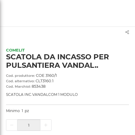
text.skipToContent
text.skipToNavigation
COMELIT
SCATOLA DA INCASSO PER
PULSANTIERA VANDAL..
COE 3160/1
Cod. produttore:
CLT3160.1
Cod. alternativo:
853438
Cod. Marchiol:
SCATOLA INC.VANDALCOM 1 MODULO
Minimo
1
pz