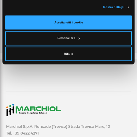
SCHEDE TECNICHE
Mostra dettagli
Accetta tutti i cookie
Personalizza
Rifiuta
Marchiol S.p.A. Roncade (Treviso) Strada Treviso Mare, 10
Tel.
+39 0422 4271