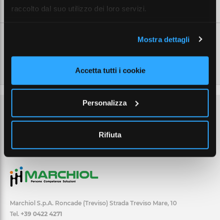
SCHEDE TECNICHE
raccolto dal suo utilizzo dei loro servizi.
Mostra dettagli
Accetta tutti i cookie
Personalizza
Rifiuta
Marchiol S.p.A. Roncade (Treviso) Strada Treviso Mare, 10
Tel.
+39 0422 4271