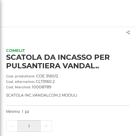
text.skipToContent
text.skipToNavigation
COMELIT
SCATOLA DA INCASSO PER
PULSANTIERA VANDAL..
COE 3160/2
Cod. produttore:
CLT3160.2
Cod. alternativo:
10008789
Cod. Marchiol:
SCATOLA INC.VANDALCOM 2 MODULI
Minimo
1
pz