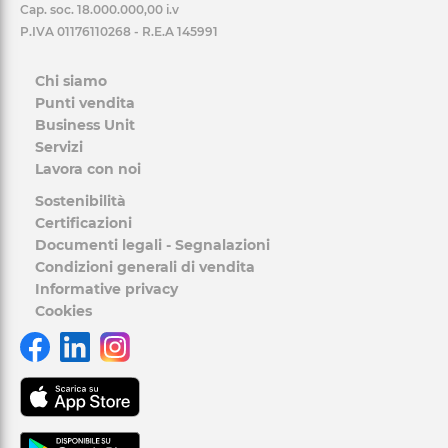
Cap. soc. 18.000.000,00 i.v
P.IVA 01176110268 - R.E.A 145991
Chi siamo
Punti vendita
Business Unit
Servizi
Lavora con noi
Sostenibilità
Certificazioni
Documenti legali - Segnalazioni
Condizioni generali di vendita
Informative privacy
Cookies