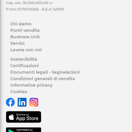
Cap. soc. 18.000.000,00 i.v
P.IVA 01176110268 - R.E.A 145991
Chi siamo
Punti vendita
Business Unit
Servizi
Lavora con noi
Sostenibilità
Certificazioni
Documenti legali - Segnalazioni
Condizioni generali di vendita
Informative privacy
Cookies