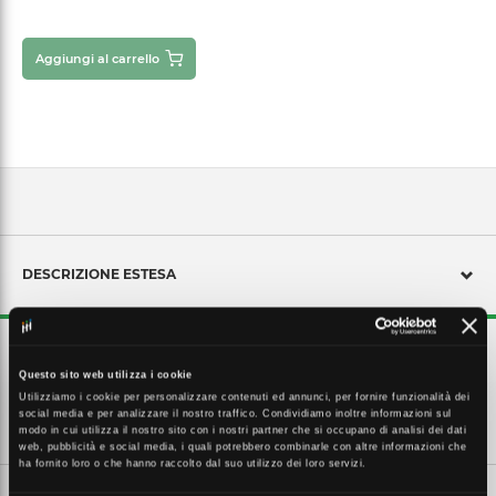
Aggiungi al carrello
DESCRIZIONE ESTESA
Scatola incasso metallica, Sinthesi Steel, 2 moduli
Questo sito web utilizza i cookie
Utilizziamo i cookie per personalizzare contenuti ed annunci, per fornire funzionalità dei
social media e per analizzare il nostro traffico. Condividiamo inoltre informazioni sul
CARATTERISTICHE TECNICHE
modo in cui utilizza il nostro sito con i nostri partner che si occupano di analisi dei dati
web, pubblicità e social media, i quali potrebbero combinarle con altre informazioni che
ha fornito loro o che hanno raccolto dal suo utilizzo dei loro servizi.