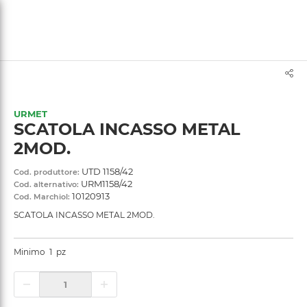
text.skipToContent
text.skipToNavigation
URMET
SCATOLA INCASSO METAL
2MOD.
UTD 1158/42
Cod. produttore:
URM1158/42
Cod. alternativo:
10120913
Cod. Marchiol:
SCATOLA INCASSO METAL 2MOD.
Minimo
1
pz