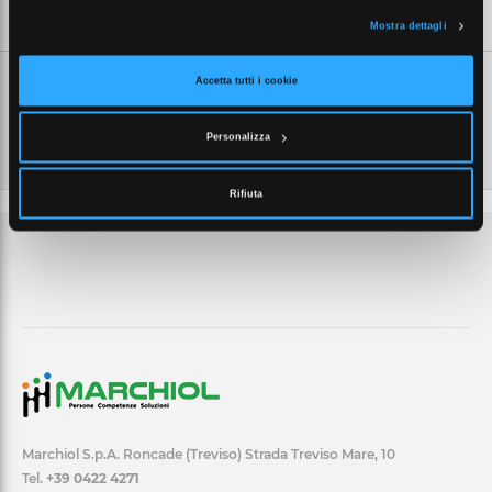
SCHEDE TECNICHE
Mostra dettagli
Accetta tutti i cookie
Personalizza
Rifiuta
Marchiol S.p.A. Roncade (Treviso) Strada Treviso Mare, 10
Tel.
+39 0422 4271