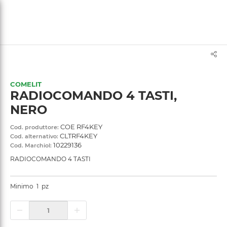
text.skipToContent
text.skipToNavigation
COMELIT
RADIOCOMANDO 4 TASTI,
NERO
COE RF4KEY
Cod. produttore:
CLTRF4KEY
Cod. alternativo:
10229136
Cod. Marchiol:
RADIOCOMANDO 4 TASTI
Minimo
1
pz