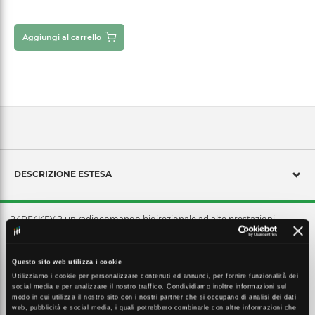
Aggiungi al carrello
DESCRIZIONE ESTESA
24RF4KEY ? un radiocomando bidirezionale ad alte prestazioni
completamente configurabile. Esso consente la visualizzazione dello
stato impianto e del feedback relativo ai comandi inoltrati alla
centrale. RF4KEY ha una eccellente portata radio ed ? dotato di una
Questo sito web utilizza i cookie
funzione di blocco tasti.
Utilizziamo i cookie per personalizzare contenuti ed annunci, per fornire funzionalità dei
social media e per analizzare il nostro traffico. Condividiamo inoltre informazioni sul
modo in cui utilizza il nostro sito con i nostri partner che si occupano di analisi dei dati
web, pubblicità e social media, i quali potrebbero combinarle con altre informazioni che