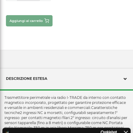
Aggiungi al carrello
DESCRIZIONE ESTESA
Trasmettitore perimetrale via radio I-TRADE da interno con contatto
magnetico incorporato, progettato per garantire protezione efficace
e versatile in ambienti residenziali e commerciali.Caratteristiche
tecniche2 ingressi NC a morsetti, configurabili separatamente:1°
ingresso: per contatti magnetici filari.2° ingresso: circuito d'analisi per
sensori tapparella (fino a 8 metri) o configurabile come NC.Portata
radio:Nominale: 350 m in aria libera.Massima: 750 m per prestazioni
superiori.Segnalazioni: LED e buzzer integrati.Configurazione