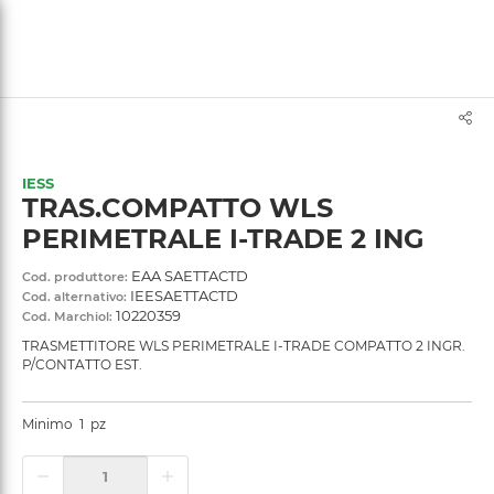
text.skipToContent
text.skipToNavigation
IESS
TRAS.COMPATTO WLS
PERIMETRALE I-TRADE 2 ING
EAA SAETTACTD
Cod. produttore:
IEESAETTACTD
Cod. alternativo:
10220359
Cod. Marchiol:
TRASMETTITORE WLS PERIMETRALE I-TRADE COMPATTO 2 INGR.
P/CONTATTO EST.
Minimo
1
pz