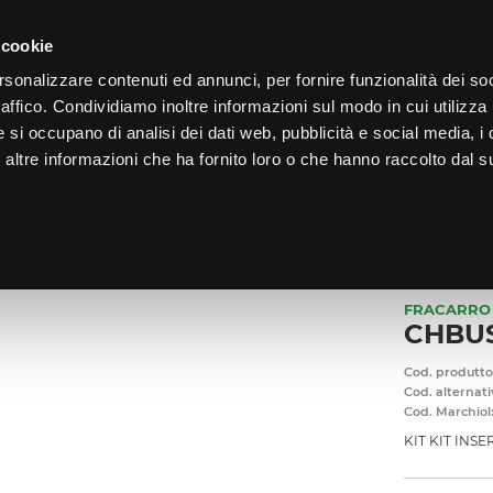
LO
33
GIORNI PER ISCRIVERTI, SCARICA SUBITO QUI IL TUO BIGLI
 cookie
rsonalizzare contenuti ed annunci, per fornire funzionalità dei so
raffico. Condividiamo inoltre informazioni sul modo in cui utilizza 
e si occupano di analisi dei dati web, pubblicità e social media, i 
ltre informazioni che ha fornito loro o che hanno raccolto dal su
CHI SIAMO
PROGRAMMA FEDELTÀ
CORSI FORMAZIONE
CESSI
/
SENSORI A CONTATTO
/
CHBUS-UNI KIT KIT INSER.CH.EL.
FRACARRO 
CHBUS
Cod. produtto
Cod. alternati
Cod. Marchiol
KIT KIT INSE