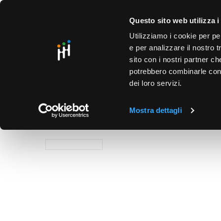
text.skipToContent
text.skipToNavigation
SO
Questo sito web utilizza i
Utilizziamo i cookie per pe
e per analizzare il nostro t
sito con i nostri partner ch
potrebbero combinarle con a
dei loro servizi.
PRODOTTI
PUNTI VENDITA
BUSINESS UNIT
HOME
/
SICUREZZA
/
ANTINTRUSIONE E CONTROLLO AC
Mostra dettagli