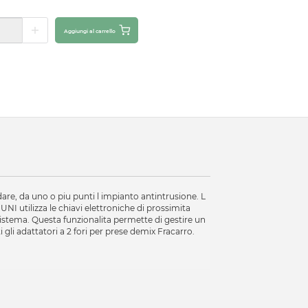
Aggiungi al carrello
are, da uno o piu punti l impianto antintrusione. L
NI utilizza le chiavi elettroniche di prossimita
istema. Questa funzionalita permette di gestire un
 gli adattatori a 2 fori per prese demix Fracarro.