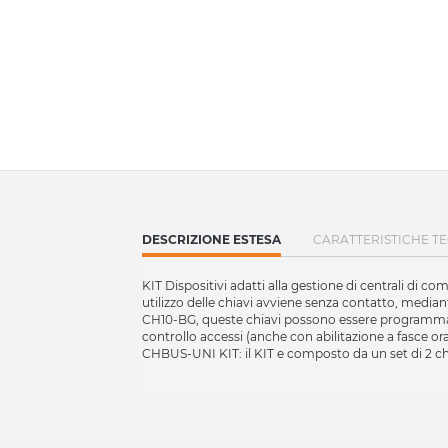
CURRENT
DESCRIZIONE ESTESA
CARATTERISTICHE T
TAB:
KIT Dispositivi adatti alla gestione di centrali di
utilizzo delle chiavi avviene senza contatto, media
CH10-BG, queste chiavi possono essere programmate 
controllo accessi (anche con abilitazione a fasce ora
CHBUS-UNI KIT: il KIT e composto da un set di 2 c