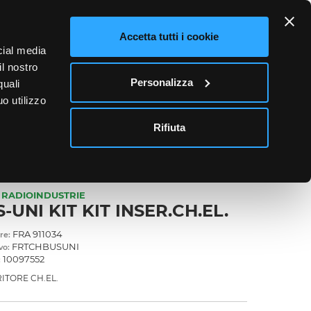
ETTO
Accetta tutti i cookie
cial media
0
il nostro
Accedi
Personalizza
quali
o utilizzo
News
Contatti
Rifiuta
RADIOINDUSTRIE
-UNI KIT KIT INSER.CH.EL.
FRA 911034
re:
FRTCHBUSUNI
vo:
10097552
:
RITORE CH.EL.