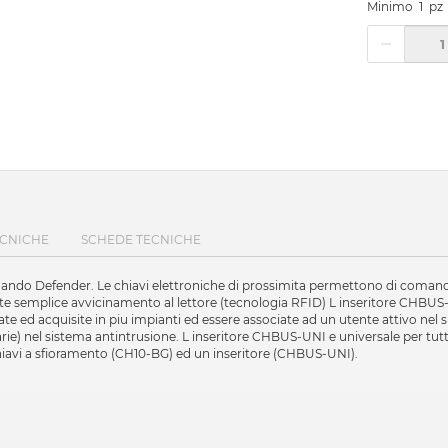
Minimo
1
pz
ECNICHE
SCHEDE TECNICHE
 comando Defender. Le chiavi elettroniche di prossimita permettono di comand
nte semplice avvicinamento al lettore (tecnologia RFID) L inseritore CHBUS-U
ed acquisite in piu impianti ed essere associate ad un utente attivo nel s
rie) nel sistema antintrusione. L inseritore CHBUS-UNI e universale per tutti
hiavi a sfioramento (CH10-BG) ed un inseritore (CHBUS-UNI).