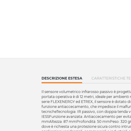
CURRENT
DESCRIZIONE ESTESA
CARATTERISTICHE T
TAB:
Il sensore volumetrico infrarosso passivo è progettat
portata operativa è di 12 metri, ideale per ambie
serie FLEXENERGY ed ETREX, il sensore è dotato di i
funzione antiaccecamento, che impedisce il malfunz
tecnicheTecnologia: IR passivo, con doppia tenda ver
IESSFunzione avanzata: Antiaccecamento per evita
mmAltezza: 87 mmProfondità: 50 mmPeso: 320 gCerti
dove è richiesta una protezione sicura contro intrus