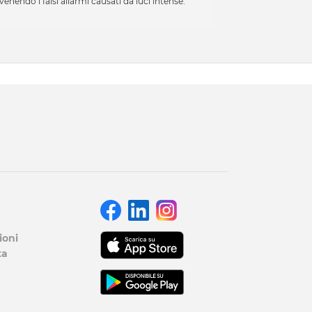
enendo i falsi allarmi causati da luci intense.
ioni
ta