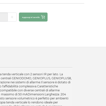
Aggiungi al carrello
a tenda verticale con 2 sensori IR per lato. La
ile con centrali GENIODOMO, GENIOPLUS, GENIOPLUS8,
zione nei sistemi di allarme.Il sensore è dotato di
'affidabilità complessiva.Caratteristiche
 compatibile con diverse centrali di allarme
nto massimo di 50 mADimensioni:Larghezza: 204
sto sensore volumetrico è perfetto per ambienti
ppia tenda verticale lo rendono ideale per