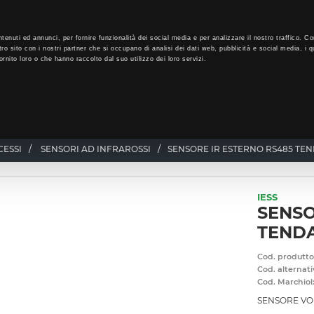
LO
32
GIORNI PER ISCRIVERTI, SCARICA SUBITO QUI IL TUO BIGLI
tenuti ed annunci, per fornire funzionalità dei social media e per analizzare il nostro traffico. Co
tro sito con i nostri partner che si occupano di analisi dei dati web, pubblicità e social media, i q
rnito loro o che hanno raccolto dal suo utilizzo dei loro servizi.
CHI SIAMO
PROGRAMMA FEDELTÀ
CORSI FORMAZIONE
CESSI
/
SENSORI AD INFRAROSSI
/
SENSORE IR ESTERNO RS485 TE
IESS
SENSO
TENDA
Cod. produtto
Cod. alternati
Cod. Marchiol
SENSORE VOL