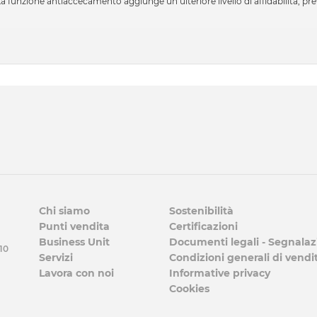
La funzione antiaccecamento aggiunge un ulteriore livello di affidabilità, prev
Chi siamo
Sostenibilità
Punti vendita
Certificazioni
Business Unit
Documenti legali - Segnalaz
 10
Servizi
Condizioni generali di vendi
Lavora con noi
Informative privacy
Cookies