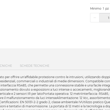
Minimo
1
pz
ECNICHE
SCHEDE TECNICHE
o per offrire un'affidabile protezione contro le intrusioni, utilizzando doppi
nti residenziali, commerciali o industriali di medie dimensioni. Compatib
nterfaccia RS485, che permette una connessione stabile e una facile integra
ionamento dovuto a esposizioni a luci intense o accecamenti, migliorando l
ticale e 2 sensori IR per latoPortata operativa: 12 metriInterfaccia: RS485,
re il malfunzionamento da luci intenseAlimentazione: 12 Vcc, assorbime
ficazioni: EN 50131-2-2 grado 2, classe ambientale IVUtilizzo pratico:Que
ioni e tentativi di manomissione. La portata di 12 metri e la tecnologia a do