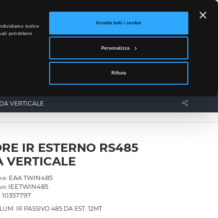
ETTO
Accetta tutti i cookie
ndividiamo inoltre
uali potrebbero
0
Personalizza
Accedi
Rifiuta
News
Contatti
NDA VERTICALE
RE IR ESTERNO RS485
 VERTICALE
EAA TWIN485
re:
IEETWIN485
vo:
10357797
:
UM. IR PASSIVO 485 DA EST. 12MT