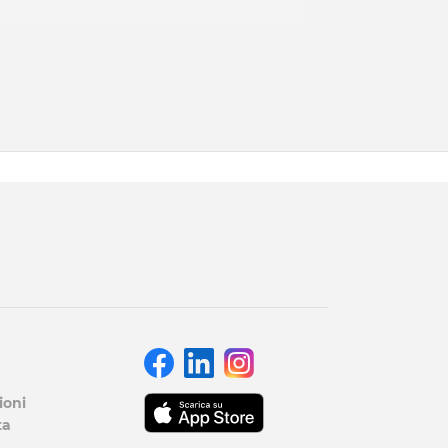
ioni
ta