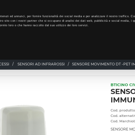
LO
34
GIORNI PER ISCRIVERTI, SCARICA SUBITO QUI IL TUO BIGLI
tenuti ed annunci, per fornire funzionalità dei social media e per analizzare il nostro traffico. Co
tro sito con i nostri partner che si occupano di analisi dei dati web, pubblicità e social media, i q
rnito loro o che hanno raccolto dal suo utilizzo dei loro servizi.
CHI SIAMO
PROGRAMMA FEDELTÀ
CORSI FORMAZIONE
CESSI
/
SENSORI AD INFRAROSSI
/
SENSORE MOVIMENTO DT -PET I
BTICINO CIV
SENSO
IMMU
Cod. produtto
Cod. alternati
Cod. Marchiol
SENSORE MO