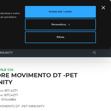
ETTO
Accetta tutti i cookie
ndividiamo inoltre
uali potrebbero
0
Personalizza
Accedi
Rifiuta
News
Contatti
MMUNITY
ILE CIV.
RE MOVIMENTO DT -PET
NITY
BTI 4271
re:
BTC4271
vo:
10144884
:
VIMENTO DT -PET IMMUNITY