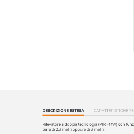
CURRENT
DESCRIZIONE ESTESA
CARATTERISTICHE T
TAB:
Rilevatore a doppia tecnologia (PIR +MW) con funzio
terra di 2,3 metri oppure di 3 metri.