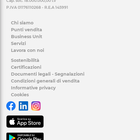
Cap. soc. 18.000.000,00 i.v
P.IVA 01176110268 - R.E.A 145991
Chi siamo
Punti vendita
Business Unit
Servizi
Lavora con noi
Sostenibilità
Certificazioni
Documenti legali - Segnalazioni
Condizioni generali di vendita
Informative privacy
Cookies