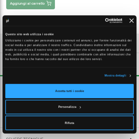
Aggiungi al carrello
Questo sito web utilizza i cookie
Utilizziamo i cookie per personalizzare contenuti ed annunci, per fornire funzionalità dei
social media e per analizzare il nostro traffico. Condividiamo inoltre informazioni sul
modo in cui utilizza il nostro sito con i nostri partner che si occupano di analisi dei dati
web, pubblicità e social media, i quali potrebbero combinarle con altre informazioni che
ha fornito loro o che hanno raccolto dal suo utilizzo dei loro servizi.
DESCRIZIONE ESTESA
Mostra dettagli
Collari neri lunghezza 498 mm. Diametro serraggio da 74 a 140 mm.
Larghezza 9 mm. Protetti dai raggi ultra-violetti (U.V.). Dentatura
Accetta tutti i cookie
esterna
Personalizza
CARATTERISTICHE TECNICHE
Rifiuta