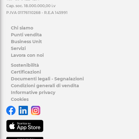
Cap. soc. 18.000.000,00 i.v
P.IVA 01176110268 - R.E.A 145991
Chi siamo
Punti vendita
Business Unit
Servizi
Lavora con noi
Sostenibilità
Certificazioni
Documenti legali - Segnalazioni
Condizioni generali di vendita
Informative privacy
Cookies