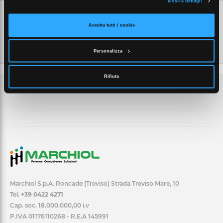
Mostra dettagli
Accetta tutti i cookie
Personalizza
Rifiuta
Marchiol S.p.A. Roncade (Treviso) Strada Treviso Mare, 10
Tel.
+39 0422 4271
Cap. soc. 18.000.000,00 i.v
P.IVA 01176110268 - R.E.A 145991