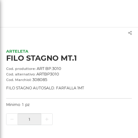
text.skipToContent
text.skipToNavigation
ARTELETA
FILO STAGNO MT.1
ART BP.3010
Cod. produttore:
ARTBP3010
Cod. alternativo:
308085
Cod. Marchiol:
FILO STAGNO AUTOSALD. FARFALLA 1MT
Minimo
1
pz