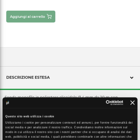
Aggiungi al carrello
DESCRIZIONE ESTESA
Sonda monofilo in poliestere elicoidale Ø 4 mm da 20 m con
terminali intercambiabili filettati M4 inserita nel contenitore in
plastica antiurto 651/01. Dotata di: testa flessibile, testa flessibile con
carrucola, testa flessibile con asola, occhiello tirante corto ed
Questo sito web utilizza i cookie
occhiello tirante lungo
Utilizziamo i cookie per personalizzare contenuti ed annunci, per fornire funzionalità dei
social media e per analizzare il nostro traffico. Condividiamo inoltre informazioni sul
modo in cui utilizza il nostro sito con i nostri partner che si occupano di analisi dei dati
web, pubblicità e social media, i quali potrebbero combinarle con altre informazioni che