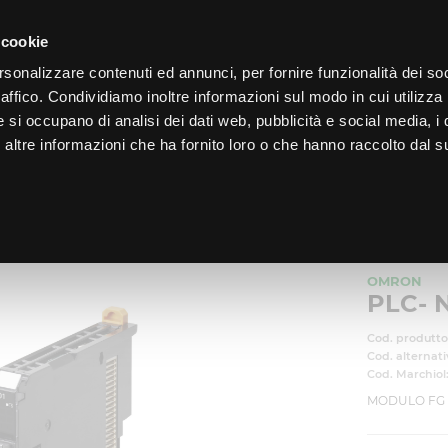
LO
32
GIORNI PER ISCRIVERTI, SCARICA SUBITO QUI IL TUO BIGLI
 cookie
rsonalizzare contenuti ed annunci, per fornire funzionalità dei so
raffico. Condividiamo inoltre informazioni sul modo in cui utilizza 
e si occupano di analisi dei dati web, pubblicità e social media, i 
ltre informazioni che ha fornito loro o che hanno raccolto dal su
CHI SIAMO
PROGRAMMA FEDELTÀ
CORSI FORMAZIONE
MENTAZIONI PLC
/
PLC- NX. MODULO FG TERMINAL
OMRON
PLC- 
Cod. produtto
Cod. alternati
Cod. Marchiol
MODULO FG