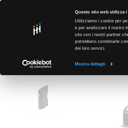
text.skipToContent
text.skipToNavigation
SO
Questo sito web utilizza i
Utilizziamo i cookie per pe
e per analizzare il nostro t
sito con i nostri partner ch
potrebbero combinarle con a
dei loro servizi.
PRODOTTI
PUNTI VENDITA
BUSINESS UNIT
HOME
/
AUTOMAZIONE INDUSTRIALE
/
PLC - HMI
/
ALI
Mostra dettagli