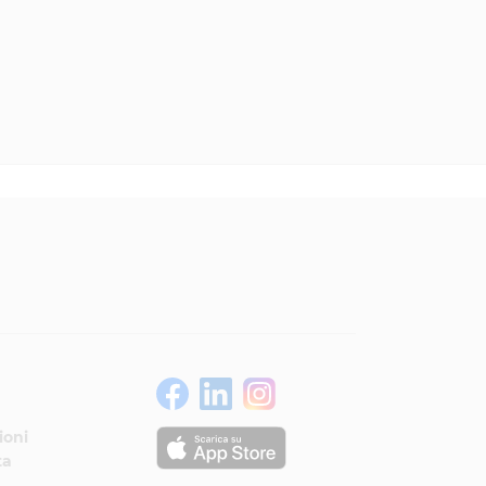
ioni
ta