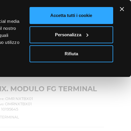
ETTO
Accetta tutti i cookie
cial media
0
il nostro
Accedi
Personalizza
quali
o utilizzo
News
Contatti
Rifiuta
NX. MODULO FG TERMINAL
OMR NXTBX01
re:
OMRNXTBX01
vo:
10195645
:
 TERMINAL