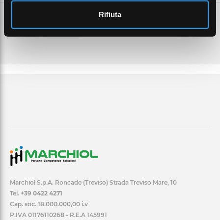
Rifiuta
Marchiol S.p.A. Roncade (Treviso) Strada Treviso Mare, 10
Tel.
+39 0422 4271
Cap. soc. 18.000.000,00 i.v
P.IVA 01176110268 - R.E.A 145991